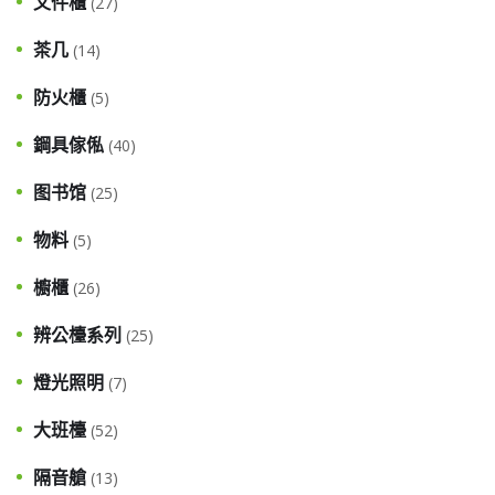
文件櫃
(27)
茶几
(14)
防火櫃
(5)
鋼具傢俬
(40)
图书馆
(25)
物料
(5)
櫥櫃
(26)
辨公檯系列
(25)
燈光照明
(7)
大班檯
(52)
隔音艙
(13)