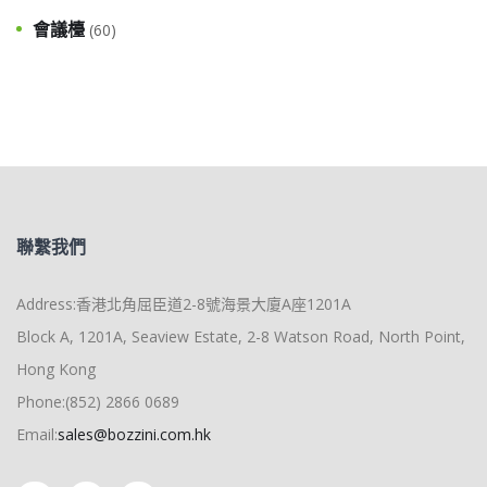
會議檯
(60)
聯繫我們
Address:香港北角屈臣道2-8號海景大廈A座1201A
Block A, 1201A, Seaview Estate, 2-8 Watson Road, North Point,
Hong Kong
Phone:(852) 2866 0689
Email:
sales@bozzini.com.hk