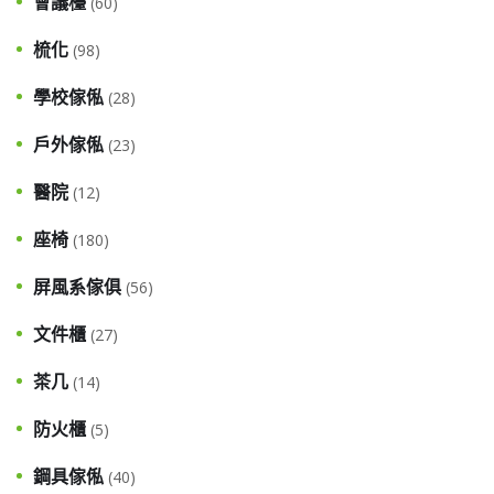
會議檯
(60)
梳化
(98)
學校傢俬
(28)
戶外傢俬
(23)
醫院
(12)
座椅
(180)
屏風系傢俱
(56)
文件櫃
(27)
茶几
(14)
防火櫃
(5)
鋼具傢俬
(40)