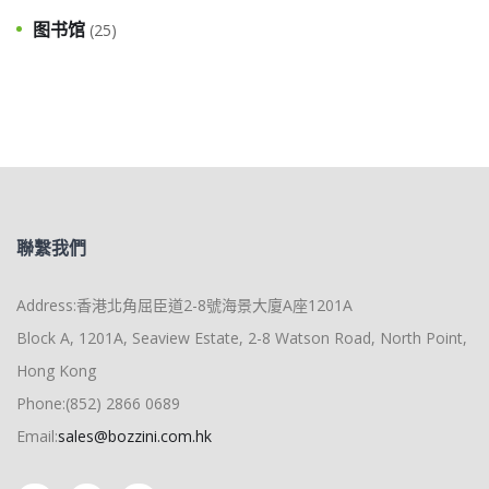
图书馆
(25)
聯繫我們
Address:香港北角屈臣道2-8號海景大廈A座1201A
Block A, 1201A, Seaview Estate, 2-8 Watson Road, North Point,
Hong Kong
Phone:(852) 2866 0689
Email:
sales@bozzini.com.hk