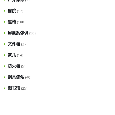
醫院
(12)
座椅
(180)
屏風系傢俱
(56)
文件櫃
(27)
茶几
(14)
防火櫃
(5)
鋼具傢俬
(40)
图书馆
(25)