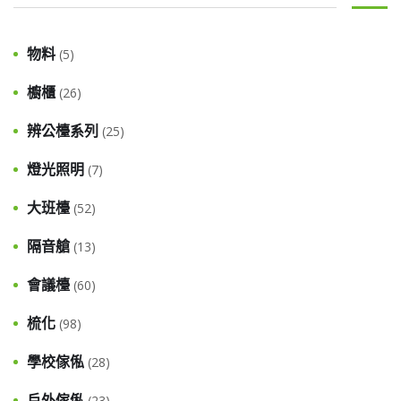
物料
(5)
櫥櫃
(26)
辨公檯系列
(25)
燈光照明
(7)
大班檯
(52)
隔音艙
(13)
會議檯
(60)
梳化
(98)
學校傢俬
(28)
戶外傢俬
(23)