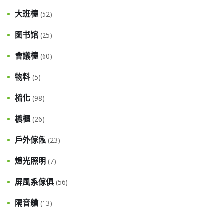
大班檯
(52)
图书馆
(25)
會議檯
(60)
物料
(5)
梳化
(98)
櫥櫃
(26)
戶外傢俬
(23)
燈光照明
(7)
屏風系傢俱
(56)
隔音艙
(13)