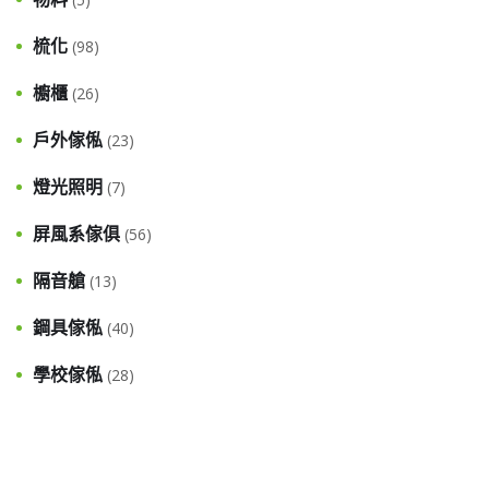
梳化
(98)
櫥櫃
(26)
戶外傢俬
(23)
燈光照明
(7)
屏風系傢俱
(56)
隔音艙
(13)
鋼具傢俬
(40)
學校傢俬
(28)