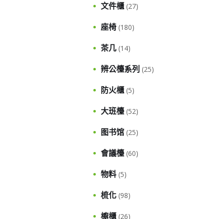
文件櫃
(27)
座椅
(180)
茶几
(14)
辨公檯系列
(25)
防火櫃
(5)
大班檯
(52)
图书馆
(25)
會議檯
(60)
物料
(5)
梳化
(98)
櫥櫃
(26)