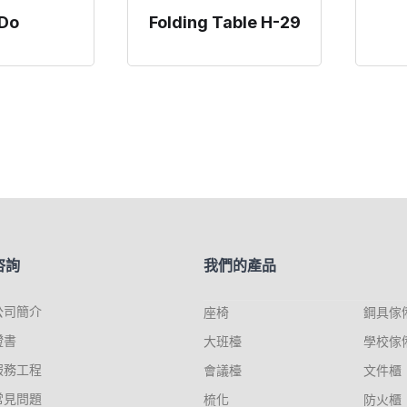
Do
Folding Table H-29
咨詢
我們的產品
公司簡介
座椅
鋼具傢
證書
大班檯
學校傢
服務工程
會議檯
文件櫃
常見問題
梳化
防火櫃