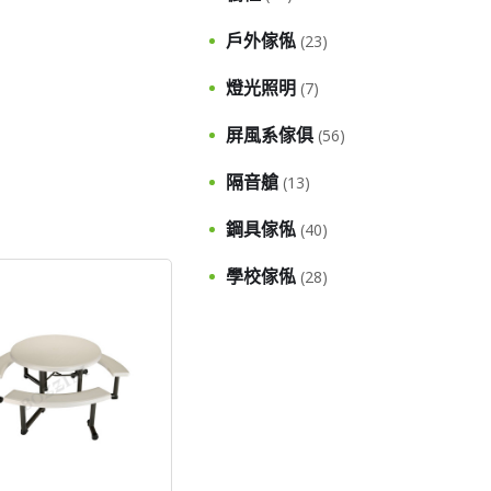
戶外傢俬
(23)
燈光照明
(7)
屏風系傢俱
(56)
隔音艙
(13)
鋼具傢俬
(40)
學校傢俬
(28)