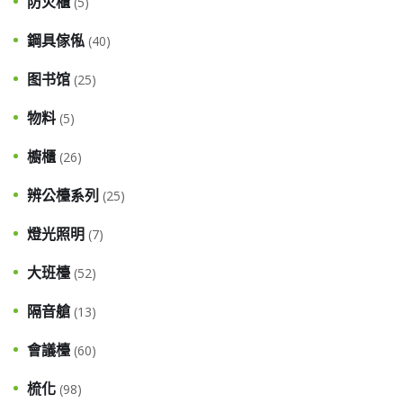
防火櫃
(5)
鋼具傢俬
(40)
图书馆
(25)
物料
(5)
櫥櫃
(26)
辨公檯系列
(25)
燈光照明
(7)
大班檯
(52)
隔音艙
(13)
會議檯
(60)
梳化
(98)