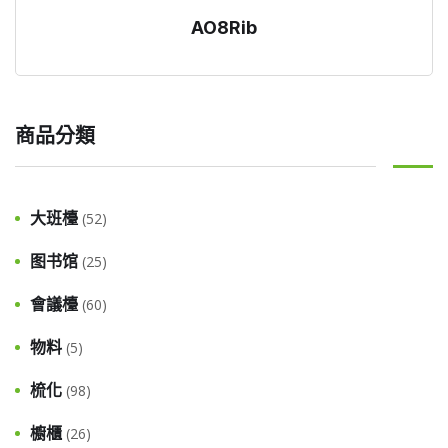
AO8Rib
商品分類
大班檯
(52)
图书馆
(25)
會議檯
(60)
物料
(5)
梳化
(98)
櫥櫃
(26)