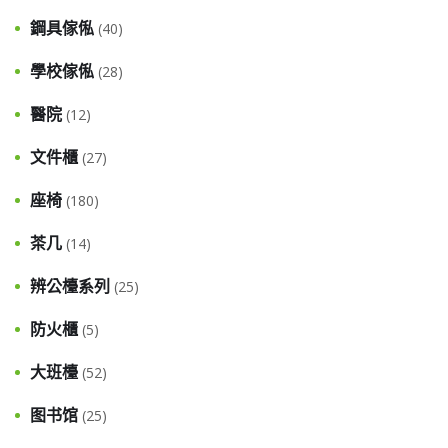
鋼具傢俬
(40)
學校傢俬
(28)
醫院
(12)
文件櫃
(27)
座椅
(180)
茶几
(14)
辨公檯系列
(25)
防火櫃
(5)
大班檯
(52)
图书馆
(25)