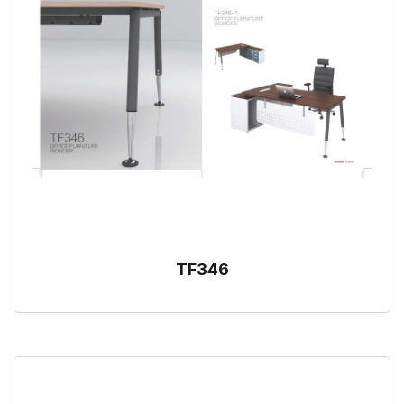
TF346