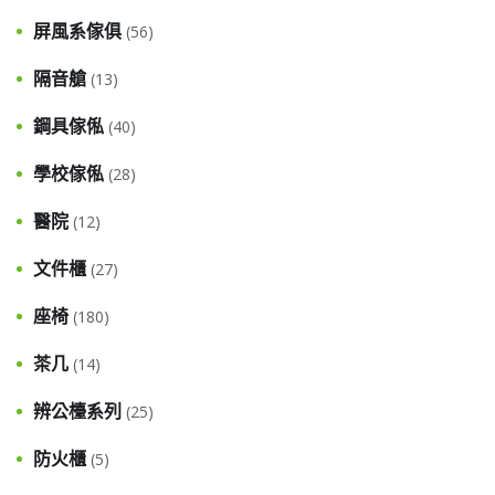
屏風系傢俱
(56)
隔音艙
(13)
鋼具傢俬
(40)
學校傢俬
(28)
醫院
(12)
文件櫃
(27)
座椅
(180)
茶几
(14)
辨公檯系列
(25)
防火櫃
(5)