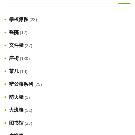
學校傢俬
(28)
醫院
(12)
文件櫃
(27)
座椅
(180)
茶几
(14)
辨公檯系列
(25)
防火櫃
(5)
大班檯
(52)
图书馆
(25)