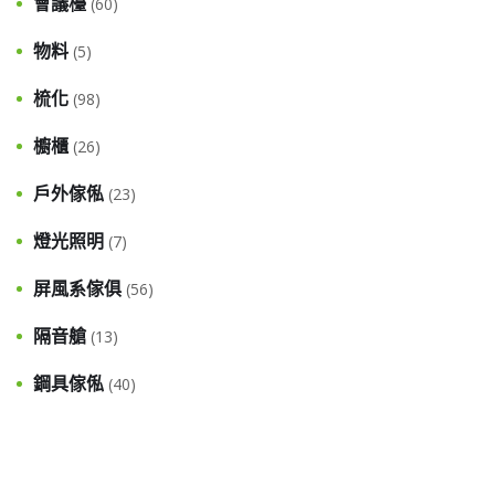
會議檯
(60)
物料
(5)
梳化
(98)
櫥櫃
(26)
戶外傢俬
(23)
燈光照明
(7)
屏風系傢俱
(56)
隔音艙
(13)
鋼具傢俬
(40)