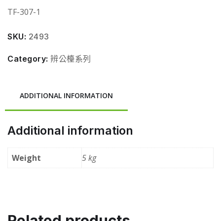
TF-307-1
SKU:
2493
Category:
辨公檯系列
ADDITIONAL INFORMATION
Additional information
Weight
5 kg
Related products