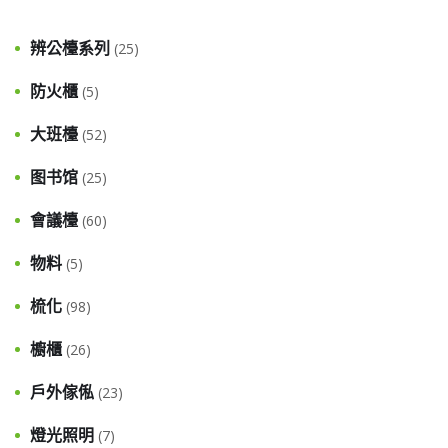
辨公檯系列
(25)
防火櫃
(5)
大班檯
(52)
图书馆
(25)
會議檯
(60)
物料
(5)
梳化
(98)
櫥櫃
(26)
戶外傢俬
(23)
燈光照明
(7)