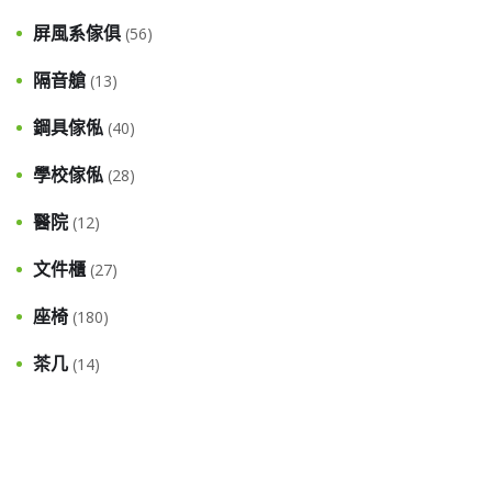
屏風系傢俱
(56)
隔音艙
(13)
鋼具傢俬
(40)
學校傢俬
(28)
醫院
(12)
文件櫃
(27)
座椅
(180)
茶几
(14)