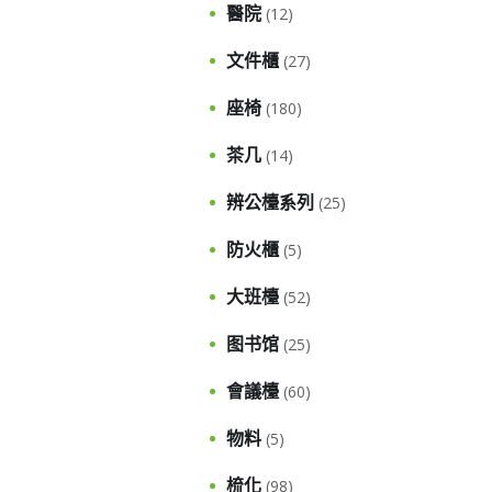
醫院
(12)
文件櫃
(27)
座椅
(180)
茶几
(14)
辨公檯系列
(25)
防火櫃
(5)
大班檯
(52)
图书馆
(25)
會議檯
(60)
物料
(5)
梳化
(98)