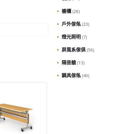
櫥櫃
(26)
戶外傢俬
(23)
燈光照明
(7)
屏風系傢俱
(56)
隔音艙
(13)
鋼具傢俬
(40)