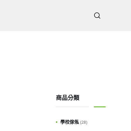
主頁
公司
e
商品分類
學校傢俬
(28)