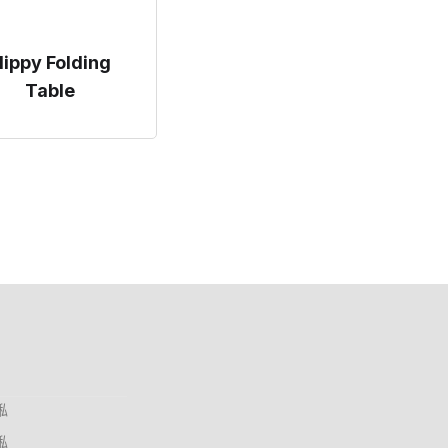
lippy Folding
Table
俬
俬