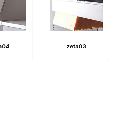
a04
zeta03