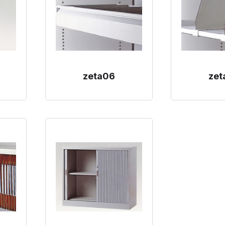
zeta06
zet