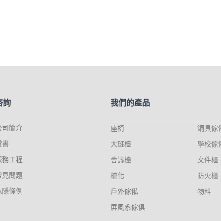
咨詢
我們的產品
公司簡介
座椅
鋼具傢
證書
大班檯
學校傢
服務工程
會議檯
文件櫃
常見問題
梳化
防火櫃
私隱條例
戶外傢俬
物料
屏風系傢俱