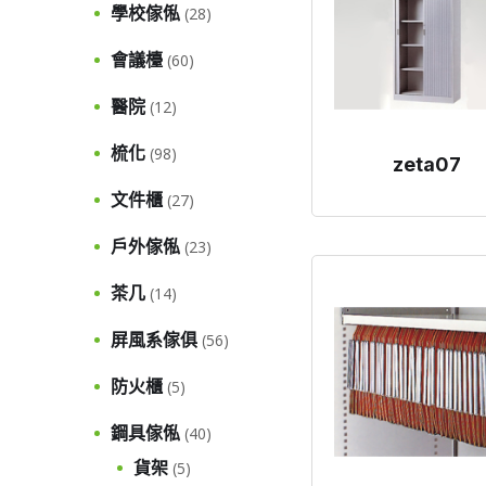
學校傢俬
(28)
會議檯
(60)
醫院
(12)
梳化
(98)
zeta07
文件櫃
(27)
戶外傢俬
(23)
茶几
(14)
屏風系傢俱
(56)
防火櫃
(5)
鋼具傢俬
(40)
貨架
(5)