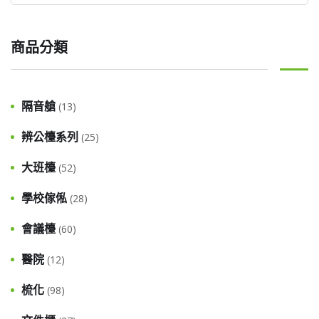
商品分類
隔音艙
(13)
辨公檯系列
(25)
大班檯
(52)
學校傢俬
(28)
會議檯
(60)
醫院
(12)
梳化
(98)