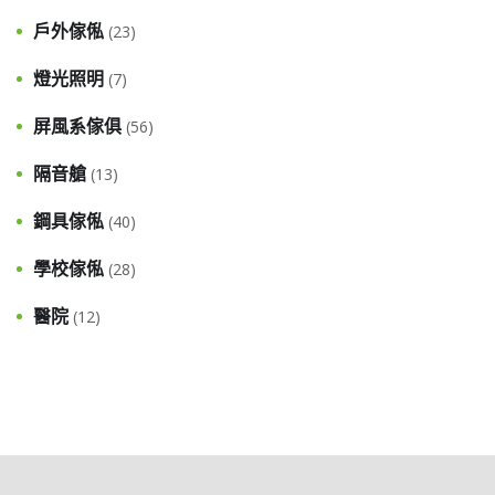
戶外傢俬
(23)
燈光照明
(7)
屏風系傢俱
(56)
隔音艙
(13)
鋼具傢俬
(40)
學校傢俬
(28)
醫院
(12)