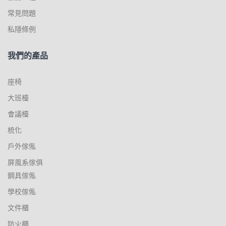
常見問題
私隱條例
我們的產品
座椅
大班檯
會議檯
梳化
戶外傢俬
屏風系傢俱
鋼具傢俬
學校傢俬
文件櫃
防火櫃