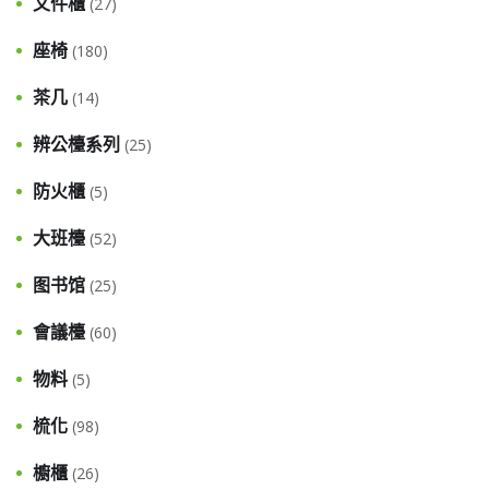
文件櫃
(27)
座椅
(180)
茶几
(14)
辨公檯系列
(25)
防火櫃
(5)
大班檯
(52)
图书馆
(25)
會議檯
(60)
物料
(5)
梳化
(98)
櫥櫃
(26)