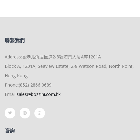
聯繫我們
Address:香港北角屈臣道2-8號海景大廈A座1201A
Block A, 1201A, Seaview Estate, 2-8 Watson Road, North Point,
Hong Kong
Phone:(852) 2866 0689
Email:
sales@bozzini.com.hk
咨詢