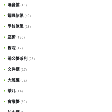
隔音艙
(13)
鋼具傢俬
(40)
學校傢俬
(28)
座椅
(180)
醫院
(12)
辨公檯系列
(25)
文件櫃
(27)
大班檯
(52)
茶几
(14)
會議檯
(60)