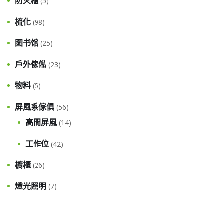
防火櫃
(5)
梳化
(98)
图书馆
(25)
戶外傢俬
(23)
物料
(5)
屏風系傢俱
(56)
高間屏風
(14)
工作位
(42)
櫥櫃
(26)
燈光照明
(7)