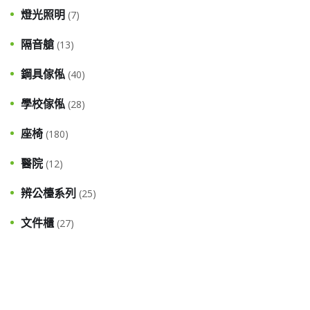
燈光照明
(7)
隔音艙
(13)
鋼具傢俬
(40)
學校傢俬
(28)
座椅
(180)
醫院
(12)
辨公檯系列
(25)
文件櫃
(27)