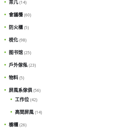
茶几
(14)
會議檯
(60)
防火櫃
(5)
梳化
(98)
图书馆
(25)
戶外傢俬
(23)
物料
(5)
屏風系傢俱
(56)
工作位
(42)
高間屏風
(14)
櫥櫃
(26)