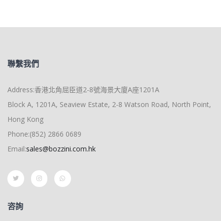
聯繫我們
Address:香港北角屈臣道2-8號海景大廈A座1201A
Block A, 1201A, Seaview Estate, 2-8 Watson Road, North Point,
Hong Kong
Phone:(852) 2866 0689
Email:
sales@bozzini.com.hk
咨詢