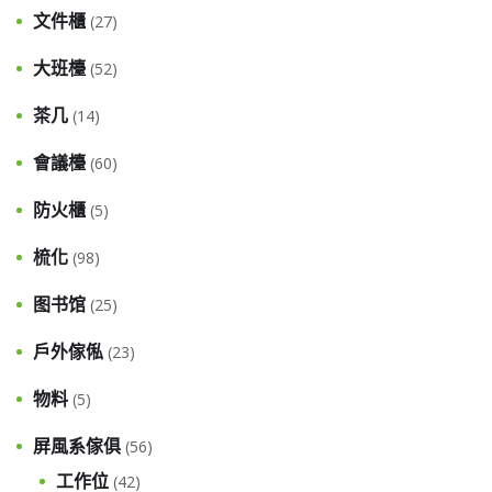
文件櫃
(27)
大班檯
(52)
茶几
(14)
會議檯
(60)
防火櫃
(5)
梳化
(98)
图书馆
(25)
戶外傢俬
(23)
物料
(5)
屏風系傢俱
(56)
工作位
(42)