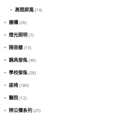
高間屏風
(14)
櫥櫃
(26)
燈光照明
(7)
隔音艙
(13)
鋼具傢俬
(40)
學校傢俬
(28)
座椅
(180)
醫院
(12)
辨公檯系列
(25)