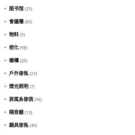
图书馆
(25)
會議檯
(60)
物料
(5)
梳化
(98)
櫥櫃
(26)
戶外傢俬
(23)
燈光照明
(7)
屏風系傢俱
(56)
隔音艙
(13)
鋼具傢俬
(40)