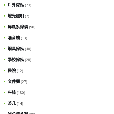
戶外傢俬
(23)
燈光照明
(7)
屏風系傢俱
(56)
隔音艙
(13)
鋼具傢俬
(40)
學校傢俬
(28)
醫院
(12)
文件櫃
(27)
座椅
(180)
茶几
(14)