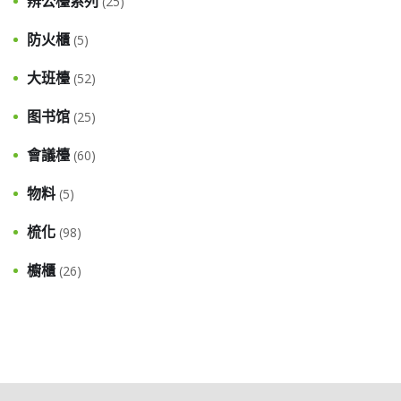
辨公檯系列
(25)
防火櫃
(5)
大班檯
(52)
图书馆
(25)
會議檯
(60)
物料
(5)
梳化
(98)
櫥櫃
(26)