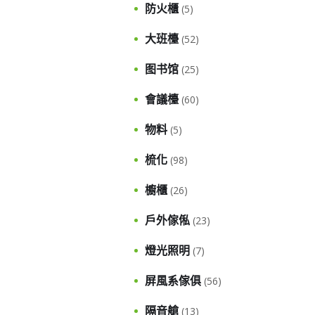
防火櫃
(5)
大班檯
(52)
图书馆
(25)
會議檯
(60)
物料
(5)
梳化
(98)
櫥櫃
(26)
戶外傢俬
(23)
燈光照明
(7)
屏風系傢俱
(56)
隔音艙
(13)