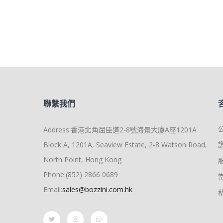
聯繫我們
Address:香港北角屈臣道2-8號海景大廈A座1201A
Block A, 1201A, Seaview Estate, 2-8 Watson Road,
North Point, Hong Kong
Phone:(852) 2866 0689
Email:
sales@bozzini.com.hk