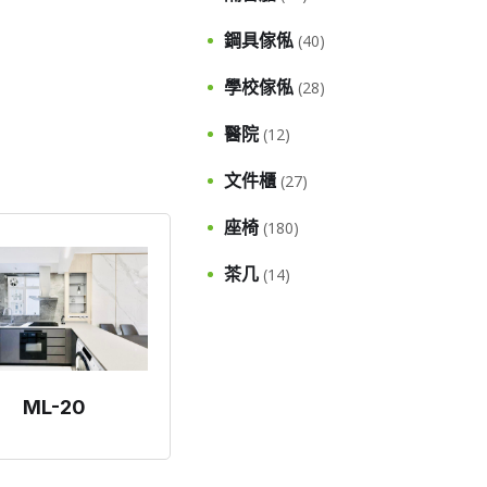
鋼具傢俬
(40)
學校傢俬
(28)
醫院
(12)
文件櫃
(27)
座椅
(180)
茶几
(14)
ML-20