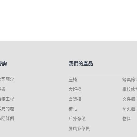
咨詢
我們的產品
公司簡介
座椅
鋼具傢
證書
大班檯
學校傢
服務工程
會議檯
文件櫃
常見問題
梳化
防火櫃
私隱條例
戶外傢俬
物料
屏風系傢俱