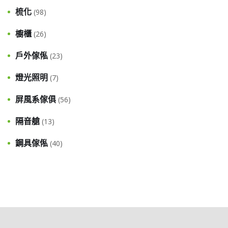
梳化
(98)
櫥櫃
(26)
戶外傢俬
(23)
燈光照明
(7)
屏風系傢俱
(56)
隔音艙
(13)
鋼具傢俬
(40)