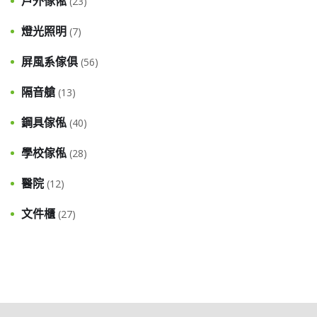
戶外傢俬
(23)
燈光照明
(7)
屏風系傢俱
(56)
隔音艙
(13)
鋼具傢俬
(40)
學校傢俬
(28)
醫院
(12)
文件櫃
(27)