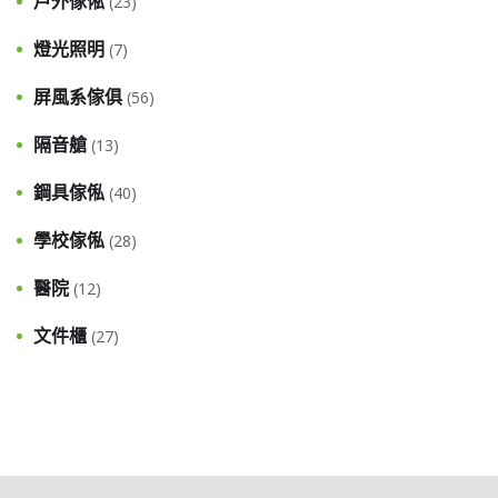
戶外傢俬
(23)
燈光照明
(7)
屏風系傢俱
(56)
隔音艙
(13)
鋼具傢俬
(40)
學校傢俬
(28)
醫院
(12)
文件櫃
(27)