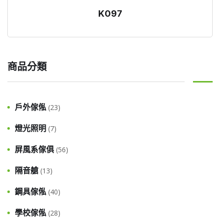
K097
商品分類
戶外傢俬
(23)
燈光照明
(7)
屏風系傢俱
(56)
隔音艙
(13)
鋼具傢俬
(40)
學校傢俬
(28)