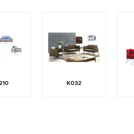
210
K032