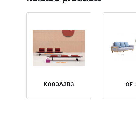
K080A3B3
OF-