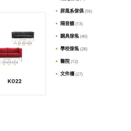
屏風系傢俱
(56)
隔音艙
(13)
鋼具傢俬
(40)
學校傢俬
(28)
醫院
(12)
文件櫃
(27)
K022