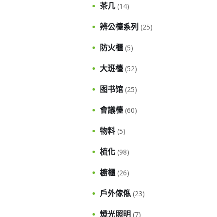
茶几
(14)
辨公檯系列
(25)
防火櫃
(5)
大班檯
(52)
图书馆
(25)
會議檯
(60)
物料
(5)
梳化
(98)
櫥櫃
(26)
戶外傢俬
(23)
燈光照明
(7)