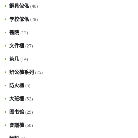
鋼具傢俬
(40)
學校傢俬
(28)
醫院
(12)
文件櫃
(27)
茶几
(14)
辨公檯系列
(25)
防火櫃
(5)
大班檯
(52)
图书馆
(25)
會議檯
(60)