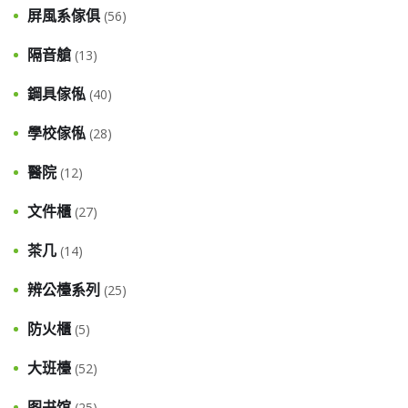
屏風系傢俱
(56)
隔音艙
(13)
鋼具傢俬
(40)
學校傢俬
(28)
醫院
(12)
文件櫃
(27)
茶几
(14)
辨公檯系列
(25)
防火櫃
(5)
大班檯
(52)
图书馆
(25)