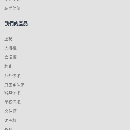
私隱條例
我們的產品
座椅
大班檯
會議檯
梳化
戶外傢俬
屏風系傢俱
鋼具傢俬
學校傢俬
文件櫃
防火櫃
物料