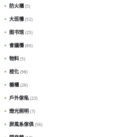
防火櫃
(5)
大班檯
(52)
图书馆
(25)
會議檯
(60)
物料
(5)
梳化
(98)
櫥櫃
(26)
戶外傢俬
(23)
燈光照明
(7)
屏風系傢俱
(56)