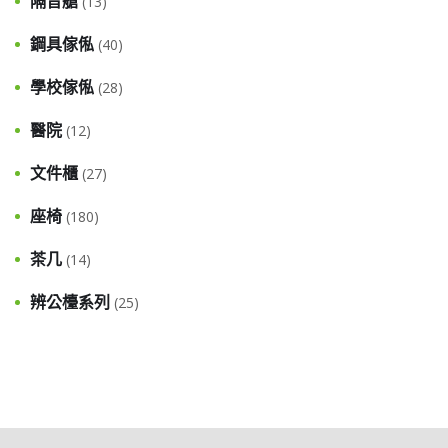
隔音艙
(13)
鋼具傢俬
(40)
學校傢俬
(28)
醫院
(12)
文件櫃
(27)
座椅
(180)
茶几
(14)
辨公檯系列
(25)