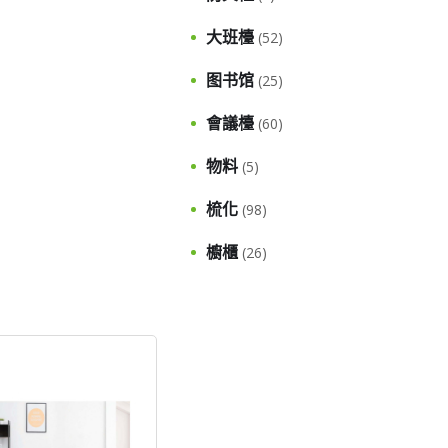
大班檯
(52)
图书馆
(25)
會議檯
(60)
物料
(5)
梳化
(98)
櫥櫃
(26)