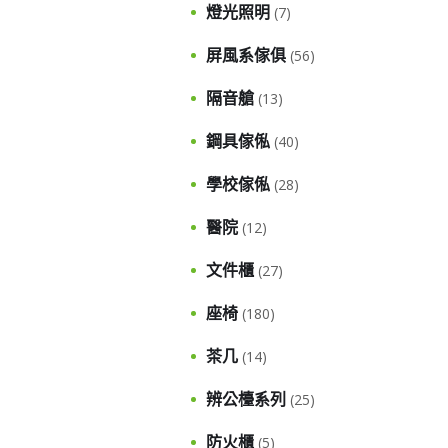
燈光照明
(7)
屏風系傢俱
(56)
隔音艙
(13)
鋼具傢俬
(40)
學校傢俬
(28)
醫院
(12)
文件櫃
(27)
座椅
(180)
茶几
(14)
辨公檯系列
(25)
防火櫃
(5)