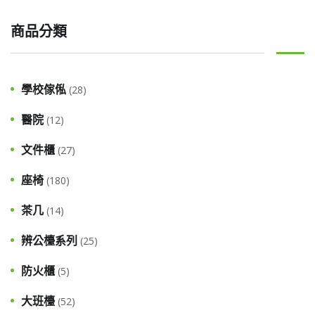
商品分類
學校傢俬
(28)
醫院
(12)
文件櫃
(27)
座椅
(180)
茶几
(14)
辨公檯系列
(25)
防火櫃
(5)
大班檯
(52)