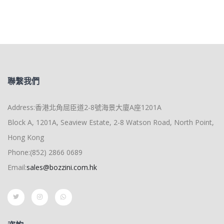
聯繫我們
Address:香港北角屈臣道2-8號海景大廈A座1201A
Block A, 1201A, Seaview Estate, 2-8 Watson Road, North Point,
Hong Kong
Phone:(852) 2866 0689
Email:
sales@bozzini.com.hk