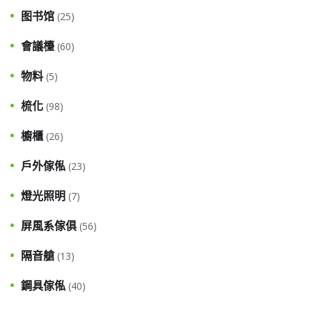
图书馆
(25)
會議檯
(60)
物料
(5)
梳化
(98)
櫥櫃
(26)
戶外傢俬
(23)
燈光照明
(7)
屏風系傢俱
(56)
隔音艙
(13)
鋼具傢俬
(40)