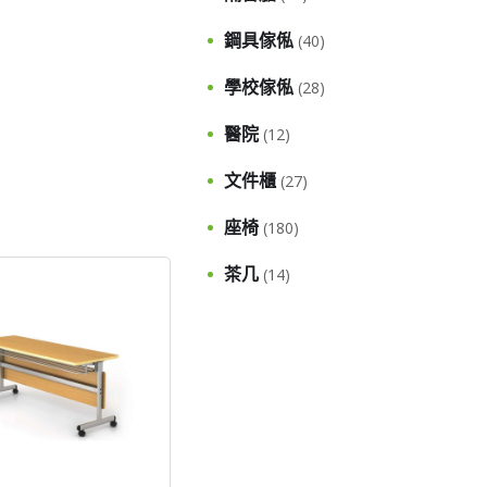
鋼具傢俬
(40)
學校傢俬
(28)
醫院
(12)
文件櫃
(27)
座椅
(180)
茶几
(14)