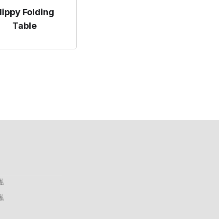
lippy Folding
Table
俬
俬