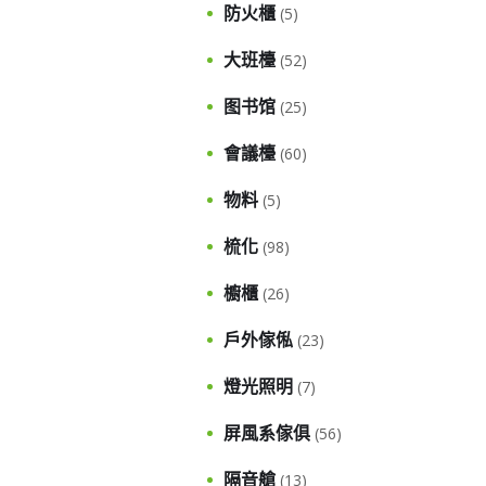
防火櫃
(5)
大班檯
(52)
图书馆
(25)
會議檯
(60)
物料
(5)
梳化
(98)
櫥櫃
(26)
戶外傢俬
(23)
燈光照明
(7)
屏風系傢俱
(56)
隔音艙
(13)