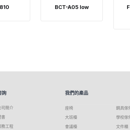
810
BCT-A05 low
F
咨詢
我們的產品
公司簡介
座椅
鋼具傢
證書
大班檯
學校傢
服務工程
會議檯
文件櫃