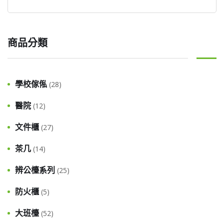
商品分類
學校傢俬
(28)
醫院
(12)
文件櫃
(27)
茶几
(14)
辨公檯系列
(25)
防火櫃
(5)
大班檯
(52)