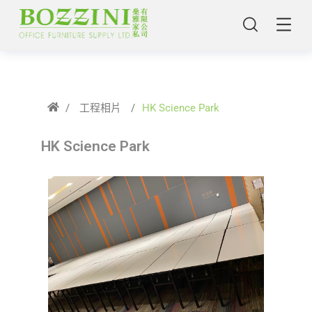
/
工程相片
/
HK Science Park
HK Science Park
主頁