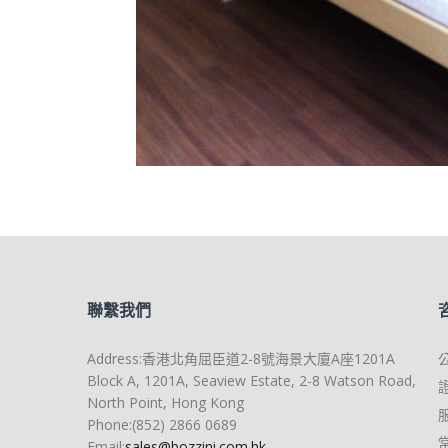
聯繫我們
Address:香港北角屈臣道2-8號海景大廈A座1201A
Block A, 1201A, Seaview Estate, 2-8 Watson Road,
North Point, Hong Kong
Phone:(852) 2866 0689
Email:
sales@bozzini.com.hk