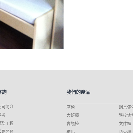
咨詢
我們的產品
公司簡介
座椅
鋼具傢
證書
大班檯
學校傢
服務工程
會議檯
文件櫃
常見問題
梳化
防火櫃