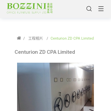
/
工程相片
/
Centurion ZD CPA Limited
Centurion ZD CPA Limited
主頁