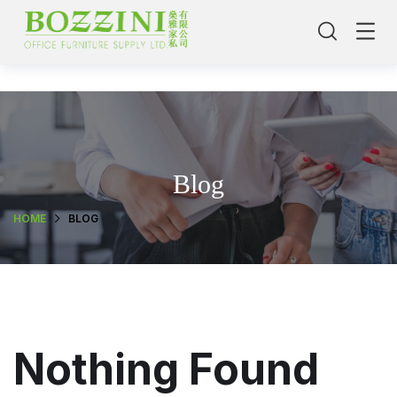
Blog
HOME
BLOG
主頁
Nothing Found