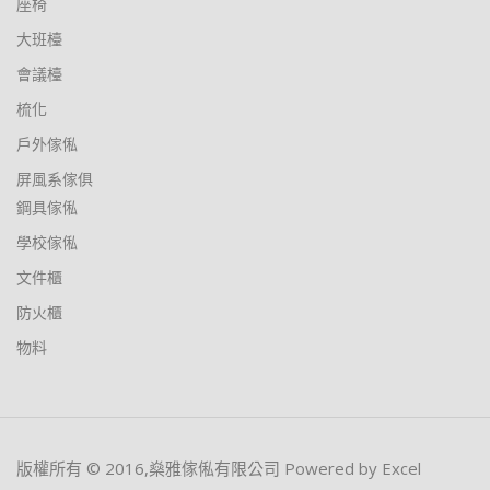
座椅
大班檯
會議檯
梳化
戶外傢俬
屏風系傢俱
鋼具傢俬
學校傢俬
文件櫃
防火櫃
物料
版權所有 © 2016,燊雅傢俬有限公司 Powered by Excel