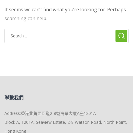
It seems we can’t find what you’re looking for. Perhaps
searching can help.
聯繫我們
Address:香港北角屈臣道2-8號海景大廈A座1201A
Block A, 1201A, Seaview Estate, 2-8 Watson Road, North Point,
Hong Kong